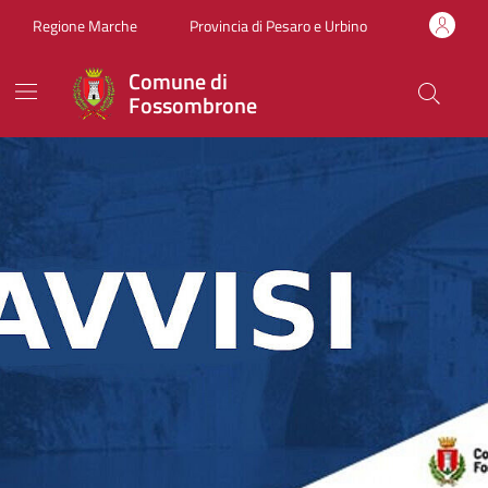
Vai ai contenuti
Vai al footer
Regione Marche
Provincia di Pesaro e Urbino
Comune di
Fossombrone
Comune di Fossombrone
Contenuti in evidenza