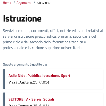
Home
/
Argomenti
/
Istruzione
Istruzione
Dettagli della notizia
Servizi comunali, documenti, uffici, notizie ed eventi relativi ai
servizi di istruzione prescolastica, primaria, secondaria del
primo ciclo e del secondo ciclo, formazione tecnica e
professionale e istruzione superiore universitaria
Questo argomento è gestito da:
Asilo Nido, Pubblica Istruzione, Sport
P.zza Dante n.25, 61034
SETTORE IV - Servizi Sociali
P.zza Dante n.25, 61034