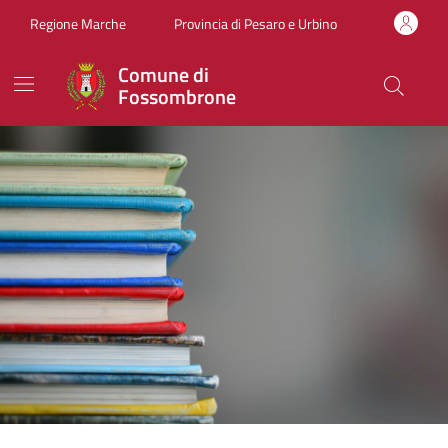
Vai ai contenuti
Vai al footer
Regione Marche
Provincia di Pesaro e Urbino
Comune di
Fossombrone