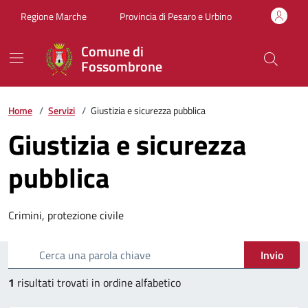
Vai ai contenuti
Vai al footer
Regione Marche
Provincia di Pesaro e Urbino
Comune di
Fossombrone
Home
/
Servizi
/
Giustizia e sicurezza pubblica
Giustizia e sicurezza
pubblica
Crimini, protezione civile
Esplora tutti i servizi
Cerca una parola chiave
Invio
1
risultati trovati in ordine alfabetico