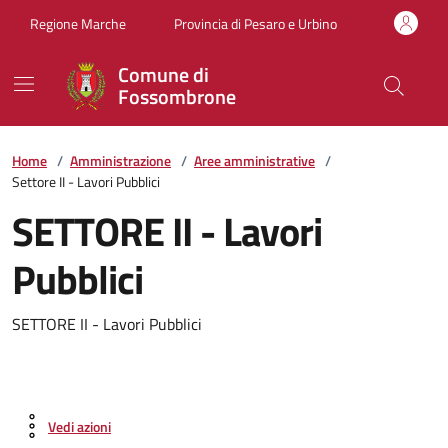
Vai ai contenuti
Vai al footer
Regione Marche
Provincia di Pesaro e Urbino
Comune di
Fossombrone
Home
/
Amministrazione
/
Aree amministrative
/
Settore II - Lavori Pubblici
SETTORE II - Lavori
Pubblici
SETTORE II - Lavori Pubblici
Vedi azioni