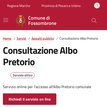
Vai ai contenuti
Vai al footer
Regione Marche
Provincia di Pesaro e Urbino
Comune di
Fossombrone
Home
/
Servizi
/
Appalti pubblici
/
Consultazione Albo Pretorio
Consultazione Albo
Pretorio
Servizio attivo
Servizio online per l'accesso all'Albo Pretorio comunale
Richiedi il servizio on line