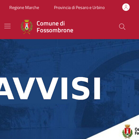
Vai ai contenuti
Vai al footer
Regione Marche
Provincia di Pesaro e Urbino
Comune di
Fossombrone
Comune di Fossombrone
Contenuti in evidenza