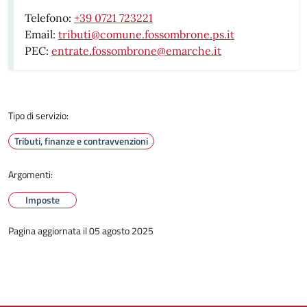
Telefono:
+39 0721 723221
Email:
tributi@comune.fossombrone.ps.it
PEC:
entrate.fossombrone@emarche.it
Tipo di servizio:
Tributi, finanze e contravvenzioni
Argomenti:
Imposte
Pagina aggiornata il 05 agosto 2025