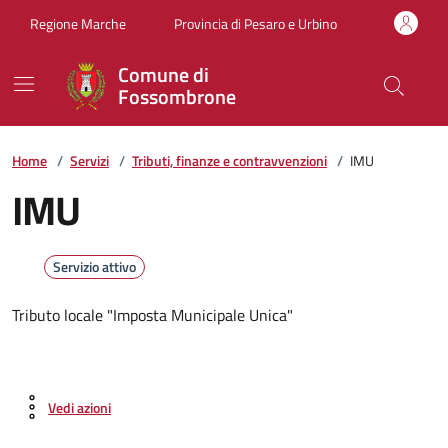
Vai ai contenuti
Vai al footer
Regione Marche
Provincia di Pesaro e Urbino
Comune di
Fossombrone
Home
/
Servizi
/
Tributi, finanze e contravvenzioni
/
IMU
IMU
Servizio attivo
Tributo locale "Imposta Municipale Unica"
Vedi azioni