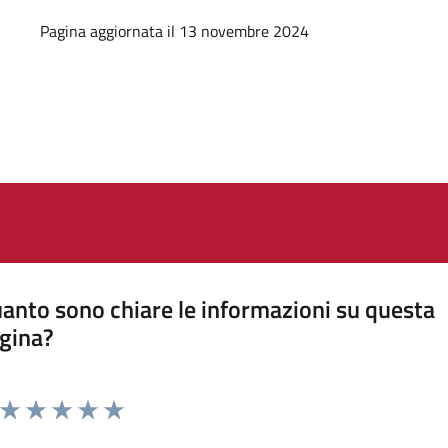
Pagina aggiornata il 13 novembre 2024
anto sono chiare le informazioni su questa
gina?
Valuta da 1 a 5 stelle la pagina
Valuta 1 stelle su 5
Valuta 2 stelle su 5
Valuta 3 stelle su 5
Valuta 4 stelle su 5
Valuta 5 stelle su 5