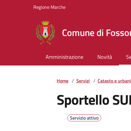
Vai ai contenuti
Vai al footer
Regione Marche
Comune di Foss
Amministrazione
Novità
Se
Home
/
Servizi
/
Catasto e urbani
Sportello SU
Servizio attivo