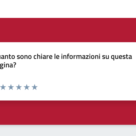
anto sono chiare le informazioni su questa
gina?
Valuta da 1 a 5 stelle la pagina
Valuta 1 stelle su 5
Valuta 2 stelle su 5
Valuta 3 stelle su 5
Valuta 4 stelle su 5
Valuta 5 stelle su 5