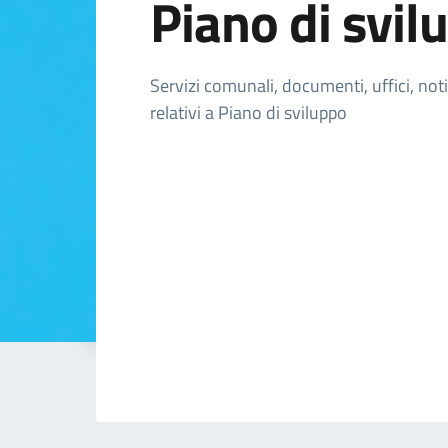
Piano di svil
Dettagli della n
Servizi comunali, documenti, uffici, not
relativi a Piano di sviluppo