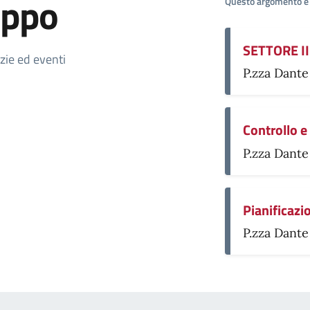
uppo
Questo argomento è 
SETTORE III
otizia
izie ed eventi
P.zza Dante
Controllo e
P.zza Dante
Pianificazi
P.zza Dante