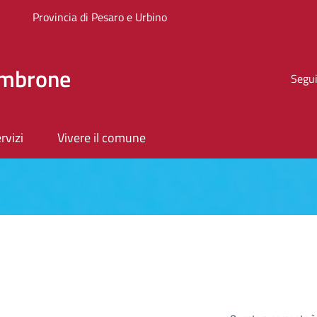
Provincia di Pesaro e Urbino
ombrone
Segui
rvizi
Vivere il comune