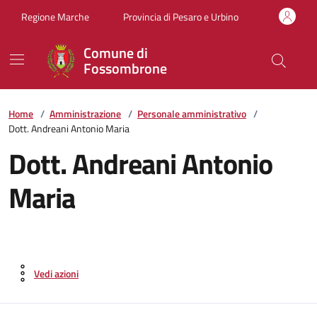
Vai ai contenuti
Vai al footer
Regione Marche
Provincia di Pesaro e Urbino
Comune di
Fossombrone
Home
/
Amministrazione
/
Personale amministrativo
/
Dott. Andreani Antonio Maria
Dott. Andreani Antonio
Maria
Vedi azioni