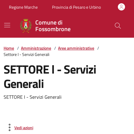
Vai ai contenuti
Vai al footer
Regione Marche
Provincia di Pesaro e Urbino
Comune di
Fossombrone
Home
/
Amministrazione
/
Aree amministrative
/
Settore I - Servizi Generali
SETTORE l - Servizi
Generali
SETTORE I - Servizi Generali
Vedi azioni