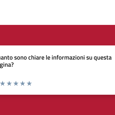
anto sono chiare le informazioni su questa
gina?
Valuta da 1 a 5 stelle la pagina
Valuta 1 stelle su 5
Valuta 2 stelle su 5
Valuta 3 stelle su 5
Valuta 4 stelle su 5
Valuta 5 stelle su 5