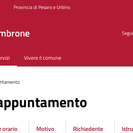
Provincia di Pesaro e Urbino
ombrone
Segui
rvizi
Vivere il comune
untamento
 appuntamento
e orario
Motivo
Richiedente
Istr
o
Attivo
Attivo
Atti