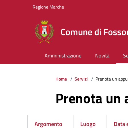
Vai ai contenuti
Vai al footer
Regione Marche
Comune di Foss
Amministrazione
Novità
Se
Home
/
Servizi
/
Prenota un app
Prenota un
Argomento
Luogo
Data 
Attivo
Attivo
Attiv