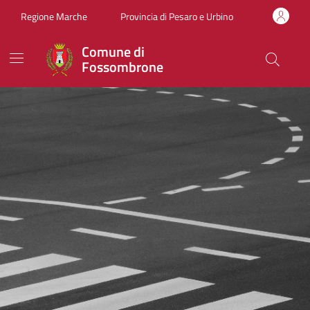
Vai ai contenuti
Vai al footer
Regione Marche
Provincia di Pesaro e Urbino
Comune di
Fossombrone