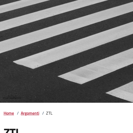
Home
/
Argomenti
/
ZTL
ZTL