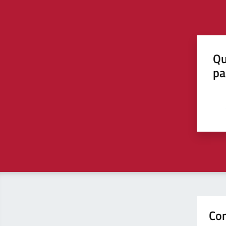
Qu
pa
Con