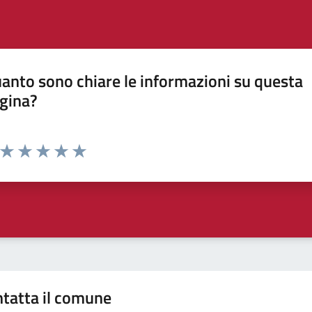
anto sono chiare le informazioni su questa
gina?
Valuta da 1 a 5 stelle la pagina
Valuta 1 stelle su 5
Valuta 2 stelle su 5
Valuta 3 stelle su 5
Valuta 4 stelle su 5
Valuta 5 stelle su 5
tatta il comune