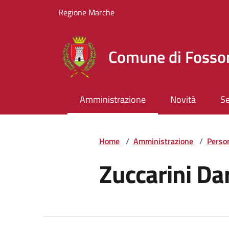
Vai ai contenuti
Vai al footer
Regione Marche
Comune di Foss
Amministrazione
Novità
Se
Home
/
Amministrazione
/
Perso
Zuccarini Da