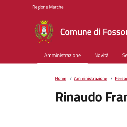
Vai ai contenuti
Vai al footer
Regione Marche
Comune di Foss
Amministrazione
Novità
Se
Home
/
Amministrazione
/
Perso
Rinaudo Fra