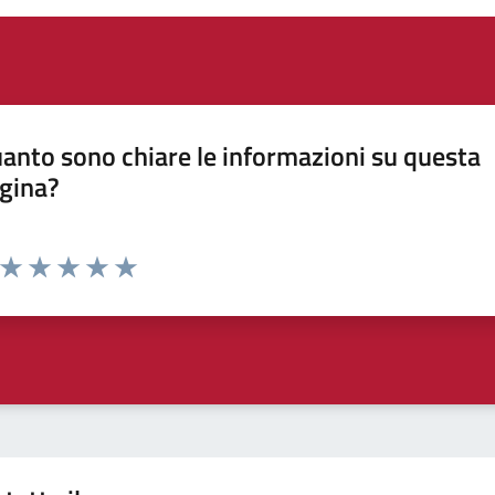
anto sono chiare le informazioni su questa
gina?
Valuta da 1 a 5 stelle la pagina
Valuta 1 stelle su 5
Valuta 2 stelle su 5
Valuta 3 stelle su 5
Valuta 4 stelle su 5
Valuta 5 stelle su 5